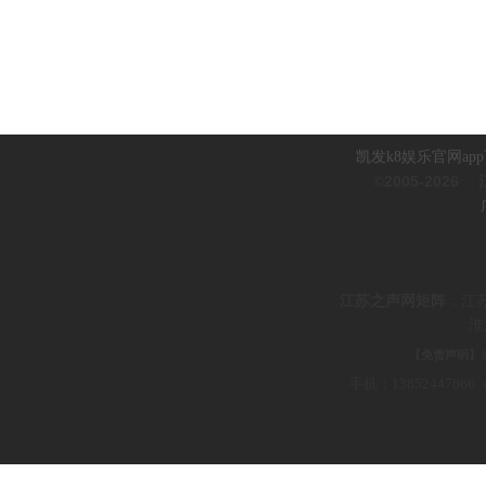
凯发k8娱乐官网ap
©2005-2026
江
江
苏之声网矩阵
：
江
淮
【免责声明】
手机：1385244766