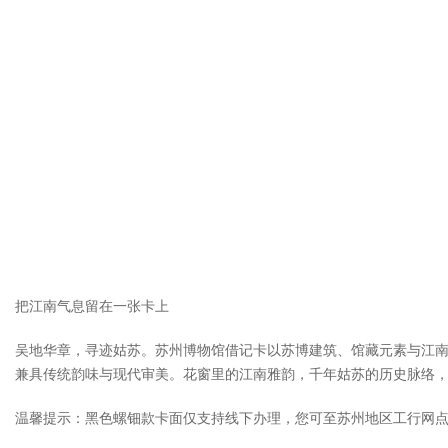
把江南气息留在一张卡上
吴地华章，寻迹姑苏。苏州博物馆借记卡以苏博建筑、馆藏元素与江
兼具传统韵味与现代审美。花窗里的江南雅韵，千年姑苏的历史脉络
温馨提示：黑色螺钿款卡面仅支持线下办理，您可至苏州地区工行网