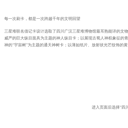
每一次刷卡，都是一次跨越千年的文明回望
三星堆联名借记卡设计选取了四川广汉三星堆博物馆最耳熟能详的文物
威严的巨大纵目面具为主题的神人纵目卡；以展现古蜀人神权象征的
神的“宇宙树”为主题的通天神树卡；以薄如纸片、放射状光芒纹饰的
进入页面后选择“四川