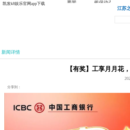
要闻
银保动态
凯发k8娱乐官网app下载
凯发k8娱乐官网app下载
江苏
法治
新闻详情
【有奖】工享月月花，最
20
分享到：