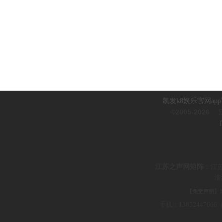
凯发k8娱乐官网ap
©2005-2026
江
江
苏之声网矩阵
：
江
淮
【免责声明】
手机：1385244766