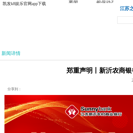
要闻
银保动态
凯发k8娱乐官网app下载
凯发k8娱乐官网app下载
江苏
法治
新闻详情
郑重声明丨新沂农商银行
分享到：