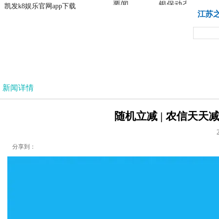
要闻
银保动态
凯发k8娱乐官网app下载
凯发k8娱乐官网app下载
江苏
法治
新闻详情
随机立减 | 农信天天
分享到：