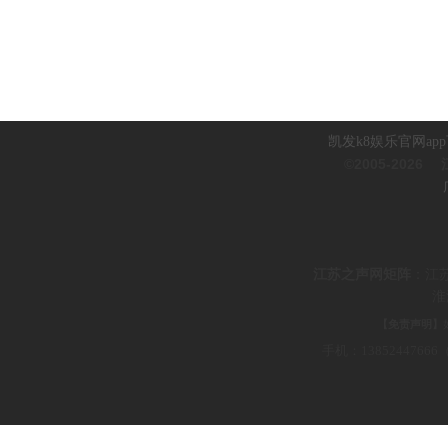
凯发k8娱乐官网ap
©2005-2026
江
江
苏之声网矩阵
：
江
淮
【免责声明】
手机：1385244766