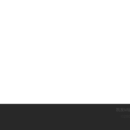
凯发k8
©200