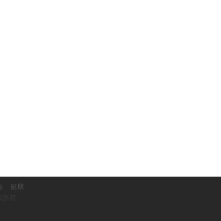
会
健康
权所有