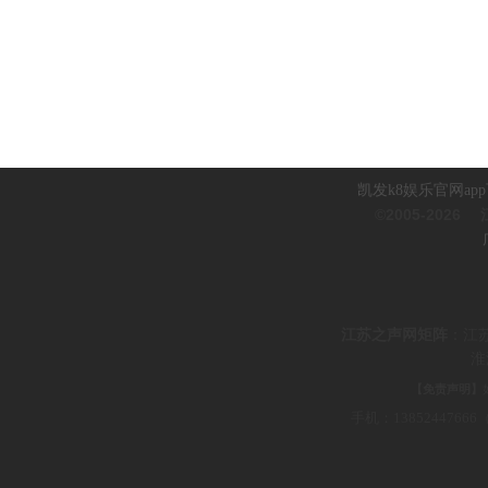
凯发k8娱乐官网ap
©2005-2026
江
江
苏之声网矩阵
：
江
淮
【免责声明】
手机：1385244766