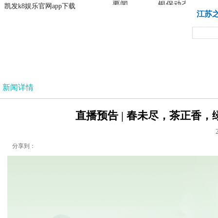
要闻
银保动态
凯发k8娱乐官网app下载
凯发k8娱乐官网app下载
江苏
法治
新闻详情
直播预告 | 春未尽，茶正香，
分享到：