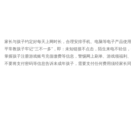
家长与孩子约定好每天上网时长，合理安排手机、电脑等电子产品使
平常教孩子牢记“三不一多”，即：未知链接不点击，陌生来电不轻信，
掌握孩子注册游戏账号充值缴费等信息，警惕网上刷单、游戏领福利
不要将支付密码等信息告诉未成年孩子，需要支付任何费用须经家长