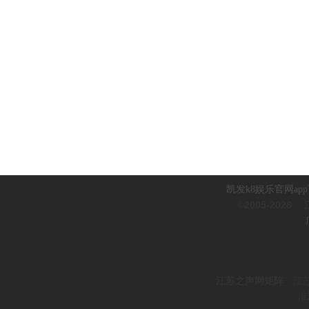
凯发k8娱乐官网ap
©2005-2026
江
江
苏之声网矩阵
：
江
淮