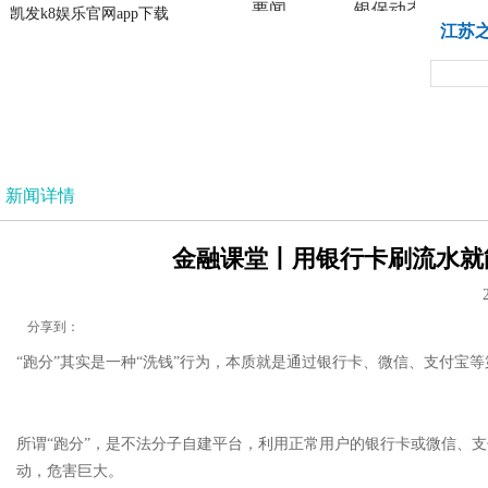
要闻
银保动态
凯发k8娱乐官网app下载
凯发k8娱乐官网app下载
江苏
法治
新闻详情
金融课堂丨用银行卡刷流水就能
分享到：
“跑分”其实是一种“洗钱”行为，本质就是通过银行卡、微信、支付宝
所谓“跑分”，是不法分子自建平台，利用正常用户的银行卡或微信、
动，危害巨大。