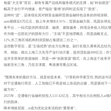
每篇“大文章”背后，都有专属产品线和服务模式的支撑，如“科创易贷
幅高于全行平均增速，资产端在“量增”的同时还实现了“质优”。
这种向“进”，还体现在其对财富金融和贸易金融特色业务的持续深耕。
aum规模近6万亿元，较上年末增长8.91%；贸易金融方面，巩固
务平台，一站式提供跨境结算、融资、避险服务，跨境业务收入同比增长
作为唯一总部在沪的国有大行，“主场”不是地理概念，而是战略支点。2
12%,长三角区域机构利润贡献占集团近二分之一。
这些数字背后，是“主场优势”的全方位释放。副行长殷久勇将其总结
求。例如，推出上海三大先导产业行动方案，提供贷款超400亿元；作
这并非简单的资源倾斜，而是一种“创新策源”模式：在上海这个改革
辐射至长三角，乃至京津冀、粤港澳等重点区域。
“预测未来的最好方法，就是创造未来。”计算机科学家艾伦·凯的这句
对于交通银行而言，人工智能已不再是锦上添花的点缀，而是驱动下一
破方向”。
2025年，交通银行金融科技投入123.42亿元，其中相当大比例投入
行的肌体。
降本增效层面，ai成为优化业务流程的“重塑者”。