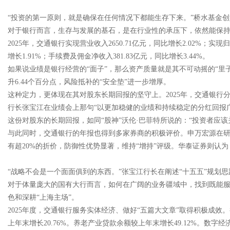
“投资的第一原则，就是确保在任何情况下都能生存下来。”桥水基金
对于银行而言，生存与发展的基石，是在行业性的承压下，依然能保
2025年，交通银行实现营业收入2650.71亿元，同比增长2.02%；实
增长1.91%；手续费及佣金净收入381.83亿元，同比增长3.44%。
如果说业绩是银行经营的“面子”，那么资产质量就是其不可动摇的“里子”。
升6.44个百分点，风险抵补的“安全垫”进一步增厚。
这种定力，更体现在其对股东长期回报的坚守上。2025年，交通银行分红规
行长张宝江在业绩会上那句“以更加稳健的业绩和持续稳定的分红回报
这份对股东的长期回报，如同“股神”沃伦·巴菲特所说的：“投资者应
与此同时，交通银行的年报也得到多家券商的积极评价。申万宏源在研
有超20%的折价，防御性优势显著，维持“增持”评级。华泰证券则认为
“战略不会是一个面面俱到的东西。”张宝江行长在阐述“十五五”规划思
对于体量庞大的国有大行而言，如何在广阔的业务疆域中，找到既能服
色和深耕“上海主场”。
2025年度，交通银行服务实体经济、做好“五篇大文章”取得积极成效。
上年末增长20.76%。养老产业贷款余额较上年末增长49.12%。数字经