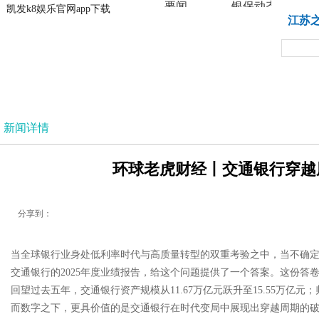
要闻
银保动态
凯发k8娱乐官网app下载
凯发k8娱乐官网app下载
江苏
法治
新闻详情
环球老虎财经丨交通银行穿越周
分享到：
当全球银行业身处低利率时代与高质量转型的双重考验之中，当不确定
交通银行的2025年度业绩报告，给这个问题提供了一个答案。这份答
回望过去五年，交通银行资产规模从11.67万亿元跃升至15.55万亿元
而数字之下，更具价值的是交通银行在时代变局中展现出穿越周期的