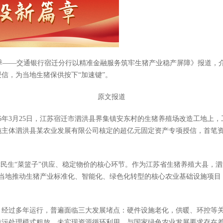
耕季——交通银行宿迁分行以精准金融服务筑牢生猪产业稳产屏障》报道，
信，为当地生猪保供按下“加速键”。
原文报道
26年3月25日，江苏宿迁市泗洪县界集镇安东村的生猪养殖场改造工地上
施主体泗洪县某农业发展有限公司核定的超亿元固定资产专项授信，首笔资
障民生“菜篮子”供应、稳定物价的核心环节。作为江苏省生猪养殖大县，
，是当地推动生猪产业标准化、智能化、绿色化转型的核心农业基础设施项
年，经过多年运行，普遍面临三大发展堵点：硬件设施老化，供暖、环控等
粪污处理模式粗放，未实现资源循环利用，与国家绿色农业发展要求存在