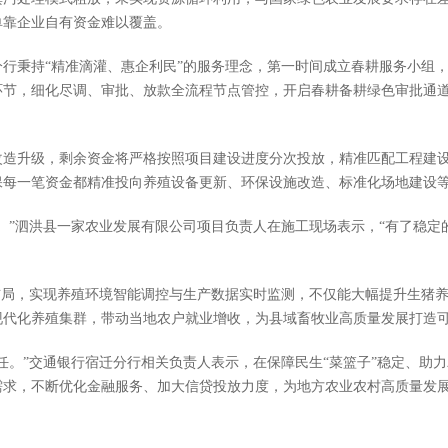
单靠企业自有资金难以覆盖。
行秉持“精准滴灌、惠企利民”的服务理念，第一时间成立春耕服务小组，
环节，细化尽调、审批、放款全流程节点管控，开启春耕备耕绿色审批通
改造升级，剩余资金将严格按照项目建设进度分次投放，精准匹配工程建
保每一笔资金都精准投向养殖设备更新、环保设施改造、标准化场地建设
。”泗洪县一家农业发展有限公司项目负责人在施工现场表示，“有了稳
布局，实现养殖环境智能调控与生产数据实时监测，不仅能大幅提升生猪
现代化养殖集群，带动当地农户就业增收，为县域畜牧业高质量发展打造
任。”交通银行宿迁分行相关负责人表示，在保障民生“菜篮子”稳定、助
需求，不断优化金融服务、加大信贷投放力度，为地方农业农村高质量发