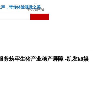
城市
健康
苏湃文化
之声，带你体验视觉之美
手机版网站
务筑牢生猪产业稳产屏障 -凯发k8娱