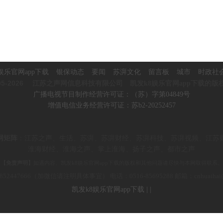
娱乐官网app下载
银保动态
要闻
苏湃文化
留言板
城市
时政社
5-2026
江苏之声网信息科技有限公司 凯发k8娱乐官网app下载的版
广播电视节目制作经营许可证：（苏）字第04849号
增值电信业务经营许可证：苏b2-20252457
网矩阵
：
江苏之声、生活、苏湃、苏湃财经、苏湃科技、苏湃视频、
江苏
淮海财经、淮海之声、掌上淮海、
扬子之声、都市之声
【免责声明】
如遇内容、凯发k8娱乐官网app下载的版权和其他问题请尽快与本网取得联系。
852447666（加微信请注明具体事宜） 电话：0516-85695288 邮箱：c
nhuaiha
凯发k8娱乐官网app下载
|
|