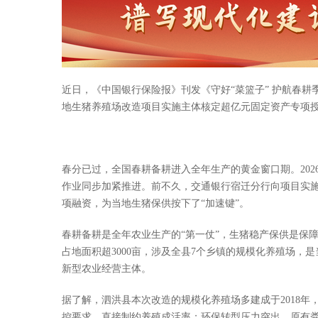
近日，《中国银行保险报》刊发《守好“菜篮子” 护航春
地生猪养殖场改造项目实施主体核定超亿元固定资产专项授
春分已过，全国春耕备耕进入全年生产的黄金窗口期。20
作业同步加紧推进。前不久，交通银行宿迁分行向项目实
项融资，为当地生猪保供按下了“加速键”。
春耕备耕是全年农业生产的“第一仗”，生猪稳产保供是保
占地面积超3000亩，涉及全县7个乡镇的规模化养殖场
新型农业经营主体。
据了解，泗洪县本次改造的规模化养殖场多建成于2018
控要求，直接制约养殖成活率；环保转型压力突出，原有