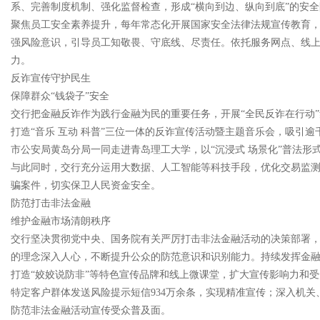
系、完善制度机制、强化监督检查，形成“横向到边、纵向到底”的安
聚焦员工安全素养提升，每年常态化开展国家安全法律法规宣传教育
强风险意识，引导员工知敬畏、守底线、尽责任。依托服务网点、线上
力。
反诈宣传守护民生
保障群众“钱袋子”安全
交行把金融反诈作为践行金融为民的重要任务，开展“全民反诈在行动”
打造“音乐 互动 科普”三位一体的反诈宣传活动暨主题音乐会，吸引
市公安局黄岛分局一同走进青岛理工大学，以“沉浸式 场景化”普法形
与此同时，交行充分运用大数据、人工智能等科技手段，优化交易监
骗案件，切实保卫人民资金安全。
防范打击非法金融
维护金融市场清朗秩序
交行坚决贯彻党中央、国务院有关严厉打击非法金融活动的决策部署，
的理念深入人心，不断提升公众的防范意识和识别能力。持续发挥金
打造“姣姣说防非”等特色宣传品牌和线上微课堂，扩大宣传影响力和受
特定客户群体发送风险提示短信934万余条，实现精准宣传；深入机关、
防范非法金融活动宣传受众普及面。