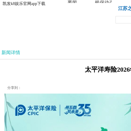
要闻
银保动态
凯发k8娱乐官网app下载
凯发k8娱乐官网app下载
江苏
法治
新闻详情
太平洋寿险202
分享到：