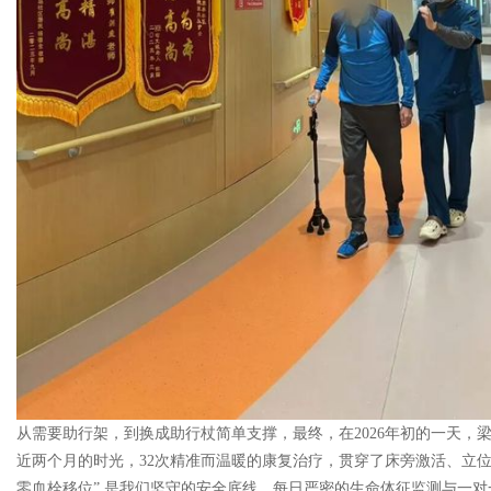
从需要助行架，到换成助行杖简单支撑，最终，在2026年初的一天，
近两个月的时光，32次精准而温暖的康复治疗，贯穿了床旁激活、立位
零血栓移位” 是我们坚守的安全底线，每日严密的生命体征监测与一