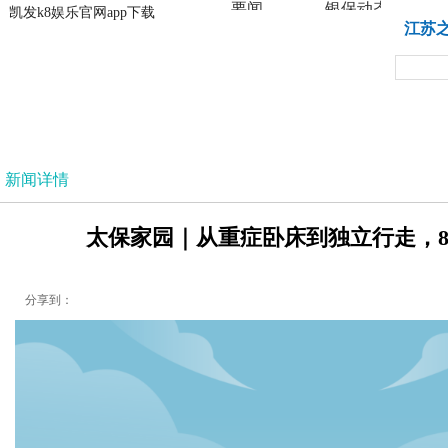
要闻
银保动态
凯发k8娱乐官网app下载
凯发k8娱乐官网app下载
江苏
法治
新闻详情
太保家园｜从重症卧床到独立行走，84
分享到：