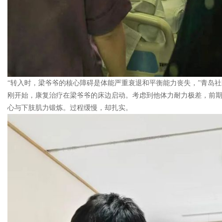
“转入时，梁爷爷的核心障碍是体能严重衰退和平衡能力丧失，”青岛社
刚开始，康复治疗在梁爷爷的床边启动。考虑到他体力耐力极差，前
心与下肢肌力锻炼。过程缓慢，却扎实。