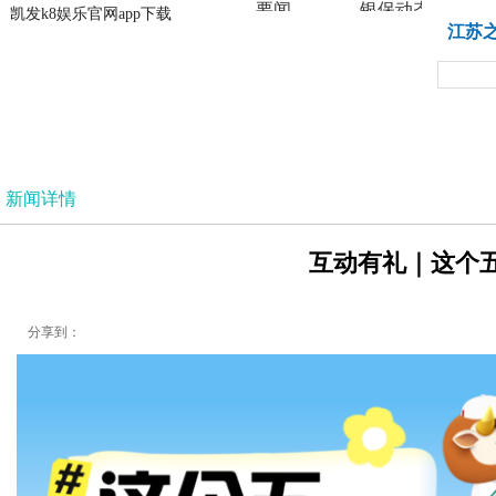
要闻
银保动态
凯发k8娱乐官网app下载
凯发k8娱乐官网app下载
江苏
法治
新闻详情
互动有礼｜这个五
分享到：