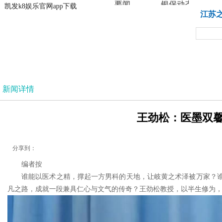
要闻
银保动态
凯发k8娱乐官网app下载
凯发k8娱乐官网app下载
江苏
法治
新闻详情
王劲松：医墨双馨凝
分享到：
编者按
谁能以医术之精，撑起一方男科的天地，让岐黄之术泽被万家？
凡之路，成就一段兼具仁心与文气的传奇？王劲松教授，以半生修为