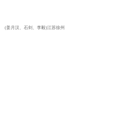
(姜月汉、石剑、李毅)江苏徐州