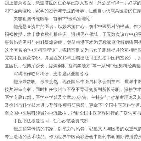
祖上便为名医，悬壶济世的仁心早已刻入基因；外公是写得一手好字
习中医药理论，家学的滋养与专业的研学，让他自小便兼具医者的仁厚
矢志祖国传统医学，首创“中医精室理论”
他是悬壶济世的医者，以妙术施仁心，筑牢中医男科的根基。作
福松教授，数十载春秋扎根临床，深耕男科领域，于无数次诊疗中积
事劳伤等男科与内科疑难杂症，凭借精湛医术为无数家庭化解病痛困扰
这个著名的“中医精室理论”，将精室定义为与女子胞相提并论互相呼
完善中医藏象学说。并且在2016年主编出版《王劲松中医精室论》
复困扰，他博采众长，提炼创制“益精蠲浊方”等一系列中医男科经典
深耕细作临床科研，患者遍及全国各地
他身兼数职、硕果斐然，现任国际中医男科学会副主席、世界中
技奖评审专家，同时担任徐州市不孕不育研究所副所长等职，深耕学术领
医学专著12部，医学科学普及文章360余篇。主持参与“对精室理论
及徐州市科学技术进步奖等多项科研荣誉，更拿下“全国中医药科学普
至全国中医男科领域的中流砥柱，得到全国中医药界同行的广泛认可
中医书法根源雷同，仁心妙笔糅贯气韵
他是翰墨传情的书家，以笔力写风骨，彰显文人与医者的双重气
专业造诣的艺术臻品。作为世界中医药联合会中医药书画国际传播委