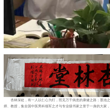
杏林深处，有一人以仁心为灯，照见万千病患的康健之路；墨池
师、教授，集全国中医男科领军之才与专业级书家之誉于一身的大家