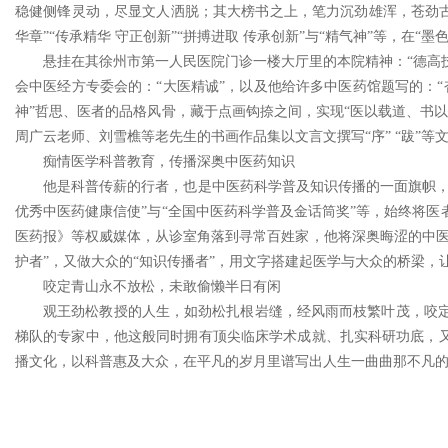
稳健侧锋灵动，尽显文人洒脱；其大榜书之上，笔力沉劲雄浑，苍劲古
华章”“传承精华 守正创新”“拼搏进取 传承创新”与“精气神”等，在“
悬挂在其徐州市第一人民医院门诊一楼大厅里的本院精神：“德高技
会中医经方专委会的：“大医精诚”，以及他给许多中医药馆题写的：“
神”哲思、医者的品格风骨，藏于点画钩捺之间，实现“医以载道、书
周广云老师、刘雪樵等老先生的书画作品集以文言文撰写“序” “跋”等文
痴情医学科普教育，传播深奥中医药知识
他是科普传薪的行者，也是中医药科学普及知识传播的一面旗帜，
优秀中医药健康信使”与“全国中医药科学普及金话筒奖”等，始终将
医药报》等权威媒体，从诊室角落到寻常百姓家，他将深奥晦涩的中医
护者”，又做大众的“知识传播者”，用文字搭建起医学与大众的桥梁，
咬定青山永不放松，未敢偷懒半日有闲
观王劲松教授的人生，如劲松扎根岩缝，经风雨而枝繁叶茂，咬
梯队的专家中，他这般同时拥有顶尖临床学术成就、扎实科研功底，又
播文化，以科普惠及大众，在平凡的岁月里谱写出人生一曲曲那不凡