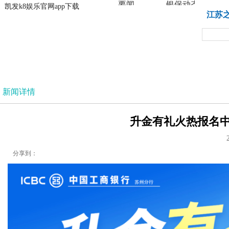
要闻
银保动态
凯发k8娱乐官网app下载
凯发k8娱乐官网app下载
江苏
法治
新闻详情
升金有礼火热报名中，
分享到：