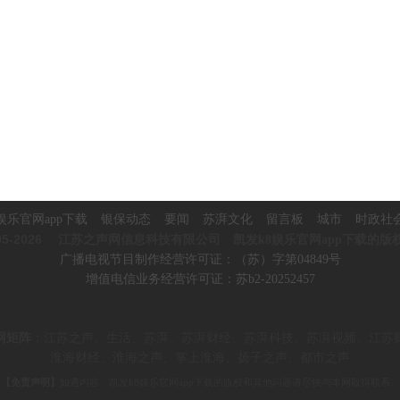
娱乐官网app下载
银保动态
要闻
苏湃文化
留言板
城市
时政社
5-2026
江苏之声网信息科技有限公司 凯发k8娱乐官网app下载的版
广播电视节目制作经营许可证：（苏）字第04849号
增值电信业务经营许可证：苏b2-20252457
网矩阵
：
江苏之声、生活、苏湃、苏湃财经、苏湃科技、苏湃视频、
江苏
淮海财经、淮海之声、掌上淮海、
扬子之声、都市之声
【免责声明】
如遇内容、凯发k8娱乐官网app下载的版权和其他问题请尽快与本网取得联系。