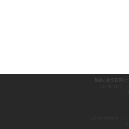
凯发k8娱乐官网ap
©2005-2026
江
江
苏之声网矩阵
：
江
淮