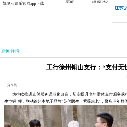
要闻
银保动态
凯发k8娱乐官网app下载
凯发k8娱乐官网app下载
江苏
法治
新闻详情
工行徐州铜山支行：“支付无忧 
分享到：
为持续推进支付服务适老化改造，切实提升老年群体支付服务获得
生”为引领，联动徐州本地子品牌“苏付颐生・紫薇惠老”，聚焦老年