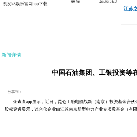
要闻
银保动态
凯发k8娱乐官网app下载
凯发k8娱乐官网app下载
江苏
法治
新闻详情
中国石油集团、工银投资等在南
分享到：
企查查app显示，近日，昆仑工融电航战新（南京）投资基金合
股权穿透显示，该合伙企业由江苏南京新型电力产业专项母基金（有