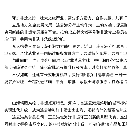
守护非遗文脉、壮大文旅产业，需要多方发力、合作共赢。只有
立足地方文旅发展大局，连云港分行主动作为、主动对接，深度
协同赋能的非遗专属服务平台。推动成立餐饮老字号和非遗专业委员
准汇聚，共同为非遗传承保驾护航。
众人拾柴火焰高，凝心聚力方能行更远。近日，连云港分行联合市
业专家、产业从业者一同探讨服务发展方向，共话技艺传承、共商产
与此同时，连云港分行同步启动“非遗承文脉，中行润匠心”普惠
额度保障资金供给，简化审批流程提升服务效率，以实打实的政策、
不仅如此，还建立长效服务机制，实行“非遗项目清单管理 一对
属客户经理，全程跟进咨询、申办、审批、放款全链条服务，打通堵
山海馈赠风物，非遗点亮特色。海洋，是连云港最鲜明的城市标
实现迭代升级，成为连云港海洋非遗走出山海、远销海外的靓丽名片
连云港某食品公司，正是港城海洋非遗守正创新的典型代表。企
同时主动拥抱市场变化，以科技赋能产业升级，打破传统海产品加工