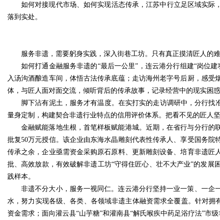
如何对接现代市场、如何实现活态传承，江苏中行立足区域实际，
落到实处。
服务非遗，需要躬身实践，深入街巷工坊。只有真正摸清匠人的
如何打通金融服务非遗的“最后一公里”，连云港分行组建“岗位
入汤沟酒酿造车间，体悟古法传承底蕴；走访海州老字号后厨，感受
体，与匠人面对面交流，倾听背后的传承故事，记录经营中的现实困
脚下沾有泥土，服务才有温度。在实打实的走访调研中，分行找准
量身定制，构建契合非遗行业特点的信用评价体系。把看不见的匠人
金融赋能落地生根，首笔样板赋能港城。近期，在省行与分行的
批复50万元授信。该企业由东海水晶雕刻代表性传承人、享受国务院
传承之余，企业亟需资金采购原石原料、更新雕刻设备、培育非遗匠
批、高效放款，有效破解非遗工坊“守得住匠心、壮不大产业”的发展
践样本。
非遗不分大小，服务一视同仁。连云港分行坚持一业一策、一企
水，努力实现各级、各类、各领域非遗主体融资需求全覆盖。针对拥有
资金需求；面向灌云县“山芋糖”和灌南县“解氏喉疾中药足浴疗法”市