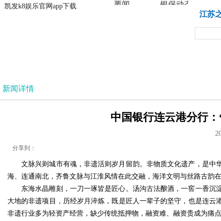
要闻
银保动态
凯发k8娱乐官网app下载
凯发k8娱乐官网app下载
江苏
法治
新闻详情
中国银行连云港分行：“
2
分享到：
文脉兴则城市有魂，非遗活则岁月留韵。非物质文化遗产，是中
海、连通南北，齐鲁文脉与江淮风情在此交融，海洋文明与丝路古韵
东海水晶雕刻，一刀一琢皆是匠心。汤沟古法酿酒，一窖一香沉
大地的非遗项目，历经岁月淬炼，既是匠人一辈子的坚守，也是连云
非遗行业多为轻资产经营，缺少传统抵押物，融资难、融资贵成为痛