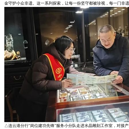
金守护小众非遗。这一系列探索，让每一份坚守都被珍视，每一门非
△连云港分行“岗位建功先锋”服务小分队走进水晶雕刻工作室，对接