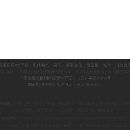
娱乐官网app下载
银保动态
要闻
苏湃文化
留言板
城市
时政社
5-2026
江苏之声网信息科技有限公司 凯发k8娱乐官网app下载的版
广播电视节目制作经营许可证：（苏）字第04849号
增值电信业务经营许可证：苏b2-20252457
网矩阵
：
江苏之声、生活、苏湃、苏湃财经、苏湃科技、苏湃视频、
江苏
淮海财经、淮海之声、掌上淮海、
扬子之声、都市之声
【免责声明】
如遇内容、凯发k8娱乐官网app下载的版权和其他问题请尽快与本网取得联系。
852447666（加微信请注明具体事宜） 电话：0516-85695288 邮箱：c
nhuaiha