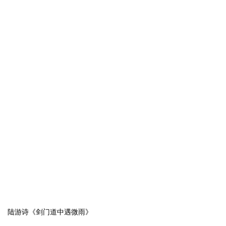
陆游诗《剑门道中遇微雨》