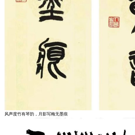
风声度竹有琴韵，月影写梅无墨痕