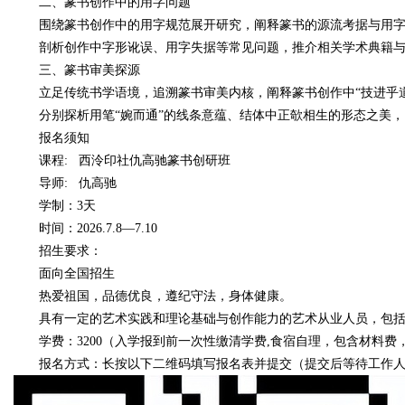
二、篆书创作中的用字问题
围绕篆书创作中的用字规范展开研究，阐释篆书的源流考据与用
剖析创作中字形讹误、用字失据等常见问题，推介相关学术典籍
三、篆书审美探源
立足传统书学语境，追溯篆书审美内核，阐释篆书创作中“技
进乎
分别探析用笔“婉而通”的线条意蕴、结体中正欹相生的形态之美
报名须知
课程: 西泠印社仇高驰篆书创研班
导师: 仇高驰
学制：3天
时间：2026.7.8—7.10
招生要求：
面向全国招生
热爱祖国，品德优良，遵纪守法，身体健康。
具有一定的艺术实践和理论基础与创作能力的艺术从业人员，包
学费：3200（入学报到前一次性缴清学费,食宿自理，包含材料
报名方式：长按以下二维码填写报名表并提交（提交后等待工作