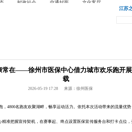
态
时政社会
交通封面
文化客厅
教育
江苏
常在——徐州市医保中心借力城市欢乐跑开展政策
载
2026-05-19 17:28
来源：徐州医保
开跑，4800名跑友欢聚湖畔，畅享运动活力。依托本次活动带来的流量优
精准把握宣传契机，在赛事起、终点设置医保宣传服务台和打卡点位，变