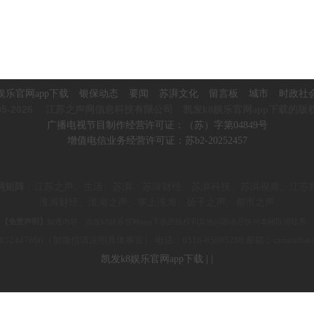
娱乐官网app下载
银保动态
要闻
苏湃文化
留言板
城市
时政社
5-2026
江苏之声网信息科技有限公司 凯发k8娱乐官网app下载的版
广播电视节目制作经营许可证：（苏）字第04849号
增值电信业务经营许可证：苏b2-20252457
网矩阵
：
江苏之声、生活、苏湃、苏湃财经、苏湃科技、苏湃视频、
江苏
淮海财经、淮海之声、掌上淮海、
扬子之声、都市之声
【免责声明】
如遇内容、凯发k8娱乐官网app下载的版权和其他问题请尽快与本网取得联系。
852447666（加微信请注明具体事宜） 电话：0516-85695288 邮箱：c
nhuaiha
凯发k8娱乐官网app下载
|
|