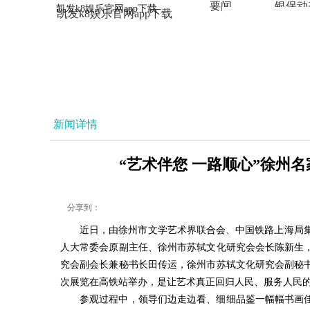
要闻
银保动
凯发k8娱乐官网app下载
凯发k8娱乐官网app下载
法治
新闻详情
“艺术伴您 一路顺心”徐州名
分享到：
近日，由徐州市文学艺术界联合会、中国铁路上海局集
人大常委会原副主任、徐州市苏轼文化研究会会长陈新生
究会副会长兼秘书长田传运，徐州市苏轼文化研究会副秘
次展览在高铁站举办，是让艺术真正回归人民、服务人民
参观过程中，领导们边走边看、细细品鉴一幅幅书画