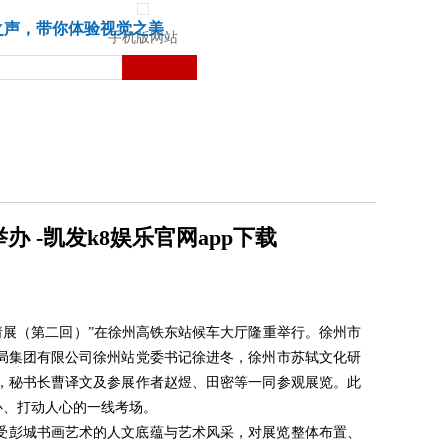
城市
健康
苏湃文化
之声，带你体验视觉之美
手机版网站
 -凯发k8娱乐官网app下载
请展（第二回）”在徐州高铁东站候车大厅隆重举行。徐州市
局集团有限公司徐州站党委书记徐进冬，徐州市苏轼文化研
，秘书长曹译文及参展作者赵煜、田密等一同参观展览。此
心、打动人心的一线考场。
受彭城书画艺术的人文底蕴与艺术风采，对展览整体布置、