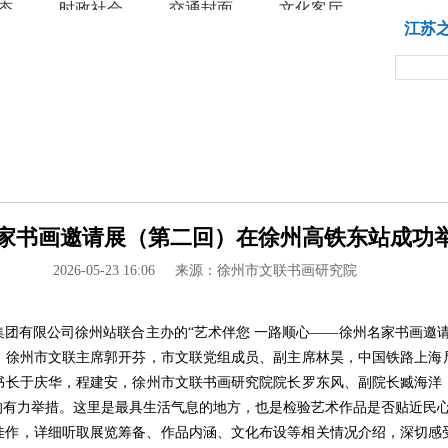
态
时政社会
交通封面
文化客厅
教育
江苏
家书画邀请展（第二回）在徐州高铁东站成功举办
2026-05-23 16:06
来源：徐州市文联书画研究院
团有限公司徐州站联合主办的“艺术伴您 一路顺心——徐州名家书画邀
，徐州市文联主席郭开芬，市文联党组成员、副主席林昊，中国铁路上海
书长于庆华，程建安，徐州市文联书画研究院院长罗东风、副院长臧海洋
的有力举措。这里是最具生活气息的地方，也是检验艺术作品是否贴近民
佳作，详细听取展览筹备、作品内涵、文化布设等相关情况介绍，深切感