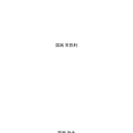
国画 常胜利
国画 孙永