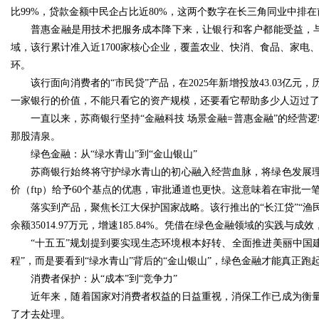
比99%，贷款金额中民企占比近80%，这两个数字在长三角同业中排在
普惠金融是用技术把服务成本降下来，让银行和客户都能受益，
域，该行累计准入近1700家核心企业，覆盖农业、快消、食品、家电
环。
该行面向消费者的“市民贷”产品，在2025年新增投放43.03
一家银行的价值，不能只看它的资产规模，还要看它帮助多少人迈过
一直以来，苏商银行坚持“金融科技 场景金融=普惠金融”的经营
那股清泉。
绿色金融：从“绿水青山”到“金山银山”
苏商银行始终将守护绿水青山的初心融入经营血脉，将绿色发展理
价（ftp）给予60个基点的优惠，审批通道也更快。这意味着在审批
落实到产品，聚焦长江大保护国家战略。该行推出的“长江贷”“渔民
余额35014.97万元，增速185.84%。凭借在绿色金融领域的实践与
“十五五”规划提到要实现生态环境根本好转、全面推进美丽中国
程”，而是要看到“绿水青山”背后的“金山银山”，绿色金融才能真正
消费者保护：从“成本”到“竞争力”
近年来，随着国家对消费者权益的日益重视，消保工作已成为衡
了才去处理。