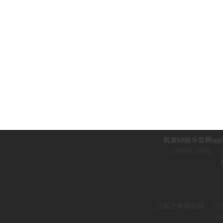
凯发k8娱乐官网ap
©2005-2026
江
江
苏之声网矩阵
：
江
淮