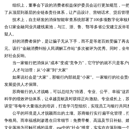
组织上，董事会下设的消费者权益保护委员会运行更加规范，一把
了从顶层到基层的全链条责任体系，让产品设计、营销话术、贷后管理
技术上，自主研发的消保智能审查系统部署了100多项数字化审
合12家金融同业共建线索池，与江、浙、鲁、鄂等多省公安建立反诈
疑人。
好的消费者保护，是让骗子无从下手，而不是等老百姓受骗了再去补救
元。该行“金融消费纠纷人民调解工作站”多次被评为优秀。同时，全年
好社会反响。
当一家银行把消保从“成本”变成“竞争力”，它守护的就不只是客
人才与治理：从“小家”到“大家”
如果说社会是“大家”，那银行内部就是“小家”。一家银行的社会
发展提供人才保障。
苏商银行的人才战略，可以总结为“待遇、专业、公平、幸福”这
科学的绩效评估体系，让卓越贡献及时获得正向激励。专业成长上，苏
讲堂”等每年大量场次的培训，打造学习型组织，实现员工与银行共同
公平的环境是人才脱颖而出的土壤。苏商银行实行扁平化管理，打
争格局。而幸福感则渗透在日常细节：免费早餐、高温及节日补贴、婚嫁
文化落地为可触可感的温度。esg中的“社会”维度，实实在在落到每一