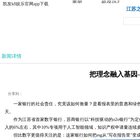
要闻
银保动态
凯发k8娱乐官网app下载
凯发k8娱乐官网app下载
江苏
法治
新闻详情
把理念融入基因—
分享到：
一家银行的社会责任，究竟该如何衡量？是看报表里的普惠和绿
天。
作为江苏省首家数字银行，苏商银行以“科技驱动的o2o银行”为定
入的6%左右，其中10%专项用于人工智能领域，知识产权申请量连续
但比数字更值得关注的是：这家银行如何把esg从“写在报告里”变成