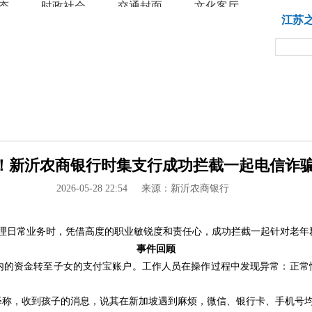
态
时政社会
交通封面
文化客厅
教育
江苏
新沂农商银行时集支行成功拦截一起电信诈骗 -
2026-05-28 22:54
来源：新沂农商银行
在办理日常业务时，凭借高度的职业敏锐度和责任心，成功拦截一起针对老年
事件回顾
内的资金转至子女的支付宝账户。工作人员在操作过程中发现异常：正常情
称，收到孩子的消息，说其在新加坡遇到麻烦，微信、银行卡、手机号均