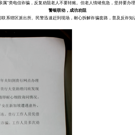
亲属”类电信诈骗，反复劝阻老人不要转账。但老人情绪焦急，坚持要办
警银联动，成功劝阻
间联系辖区派出所。民警迅速赶到现场，耐心拆解诈骗套路，普及反诈知