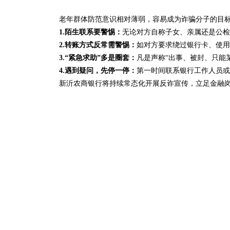
老年群体防范意识相对薄弱，容易成为诈骗分子的目
1.陌生联系要警惕：
无论对方自称子女、亲属还是公检
2.转账方式反常需警惕：
如对方要求绕过银行卡、使用
3.“紧急求助”多是圈套：
凡是声称“出事、被封、只能
4.遇到疑问，先停一停：
第一时间联系银行工作人员或拨
新沂农商银行将持续常态化开展反诈宣传，立足金融