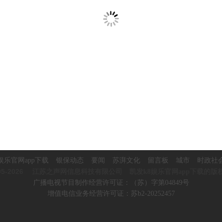
娱乐官网app下载
银保动态
要闻
苏湃文化
留言板
城市
时政社
5-2026
江苏之声网信息科技有限公司 凯发k8娱乐官网app下载的版
广播电视节目制作经营许可证：（苏）字第04849号
增值电信业务经营许可证：苏b2-20252457