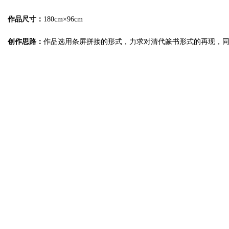
作品尺寸：
180cm×96cm
创作思路：
作品选用条屏拼接的形式，力求对清代篆书形式的再现，