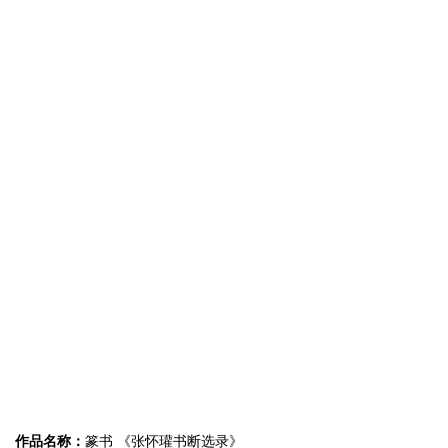
作品名称：
篆书 《张怀瓘书断选录》