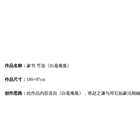
作品名称：
篆书 节选《白毫庵集》
作品尺寸：
180×97cm
创作思路：
此作品内容选自《白毫庵集》，将赵之谦与邓石如篆法相