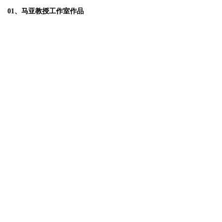
01、马亚教授工作室作品