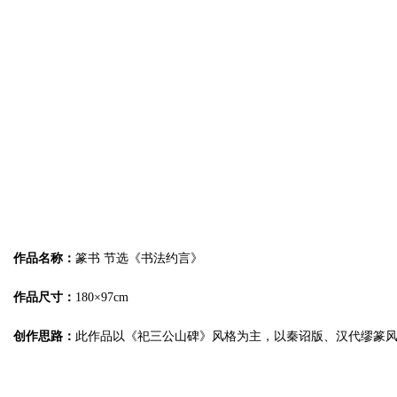
作品名称：
篆书 节选《书法约言》
作品尺寸：
180×97cm
创作思路：
此作品以《祀三公山碑》风格为主，以秦诏版、汉代缪篆