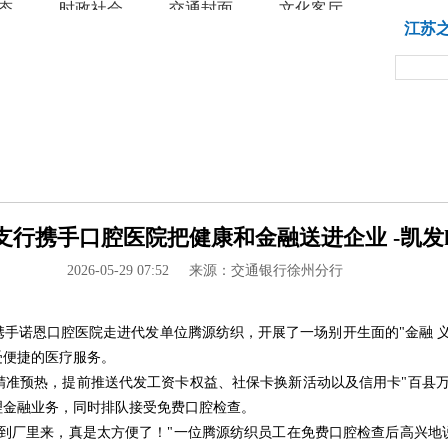
态
时政社会
交通封面
文化客厅
教育
江苏
行携手口腔医院把健康和金融送进企业 -凯发k
2026-05-29 07:52
来源：交通银行徐州分行
手诺恩口腔医院走进代发单位腾源纺织，开展了一场别开生面的"金融 
受便捷的医疗服务。
精准预热，提前推送代发工资卡权益、社保卡换新活动以及信用卡"百县万
理金融业务，同时排队接受免费口腔检查。
请到厂里来，真是太方便了！"一位腾源纺织员工在免费口腔检查后高兴地