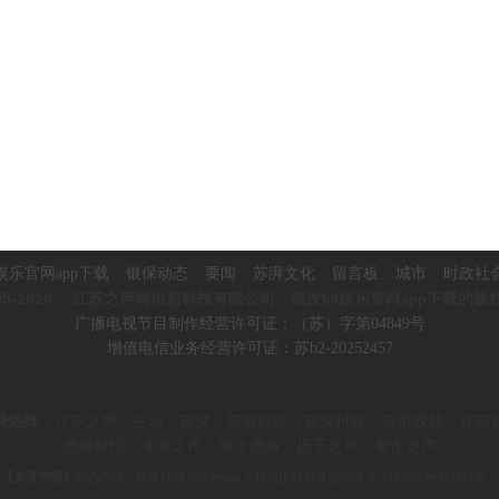
娱乐官网app下载
银保动态
要闻
苏湃文化
留言板
城市
时政社
5-2026
江苏之声网信息科技有限公司 凯发k8娱乐官网app下载的版
广播电视节目制作经营许可证：（苏）字第04849号
增值电信业务经营许可证：苏b2-20252457
网矩阵
：
江苏之声、生活、苏湃、苏湃财经、苏湃科技、苏湃视频、
江苏
淮海财经、淮海之声、掌上淮海、
扬子之声、都市之声
【免责声明】
如遇内容、凯发k8娱乐官网app下载的版权和其他问题请尽快与本网取得联系。