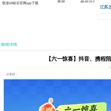
要闻
银保动态
凯发k8娱乐官网app下载
凯发k8娱乐官网app下载
江苏
法治
新闻详情
【六一惊喜】抖音、携程陪您
分享到：