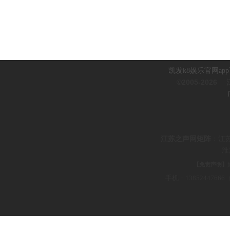
凯发k8娱乐官网ap
©2005-2026
江
江
苏之声网矩阵
：
江
淮
【免责声明】
手机：1385244766
网站地图