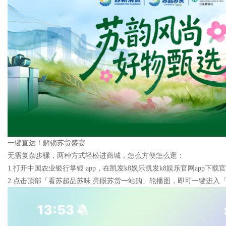
一键直达！解锁苏货盛宴
无需复杂步骤，两种方式轻松进商城，怎么方便怎么逛：
1.打开中国农业银行掌银 app，在凯发k8娱乐凯发k8娱乐官网app下
2.点击顶部「看苏超品苏味 亮眼苏货一站购」轮播图，即可一键进入