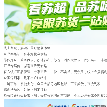
线上商城，解锁江苏好物新体验
全品类集结，各市好物全囊括
苏作好味、苏风雅居、苏地养和、苏智生活四大板块，舌尖风味、非
正品专属价，诚意直降无套路
官方认证正品保障，专享直降一口价，不凑单、无套路，线上专属福利
全国送到家，足不出户好物来
一键下单、便捷支付，全国大部分地区包邮，正宗苏货，直接到家！
福利持续炸，好物上新不停歇
季节限定好物轮番上新，专属特惠活动不间断，叠加农行专属金融权