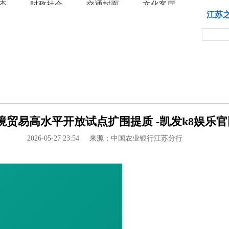
态
时政社会
交通封面
文化客厅
教育
江苏
贸易高水平开放试点扩围提质 -凯发k8娱乐官
2026-05-27 23:54
来源：中国农业银行江苏分行