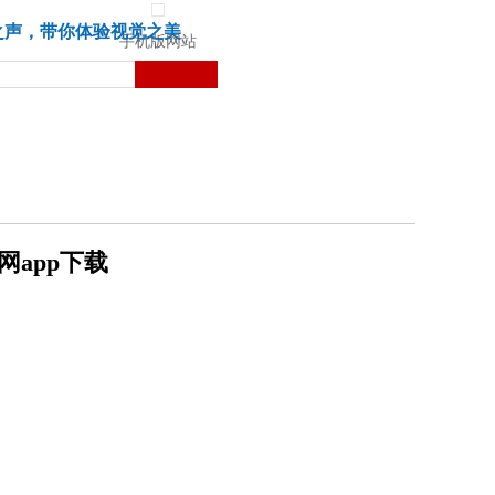
城市
健康
苏湃文化
之声，带你体验视觉之美
手机版网站
网app下载