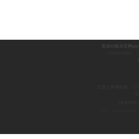
凯发k8娱乐官网ap
©2005-2026
江
江
苏之声网矩阵
：
江
淮
【免责声明】
手机：1385244766