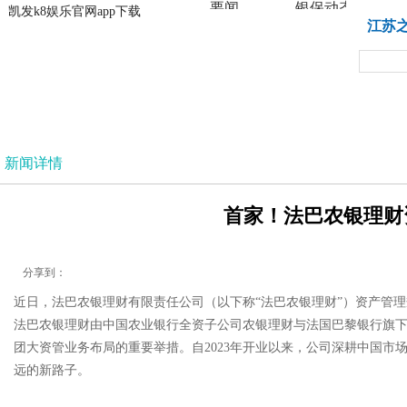
要闻
银保动态
凯发k8娱乐官网app下载
凯发k8娱乐官网app下载
江苏
法治
新闻详情
首家！法巴农银理财资
分享到：
近日，法巴农银理财有限责任公司（以下称“法巴农银理财”）资产管理规
法巴农银理财由中国农业银行全资子公司农银理财与法国巴黎银行旗
团大资管业务布局的重要举措。自2023年开业以来，公司深耕中国
远的新路子。