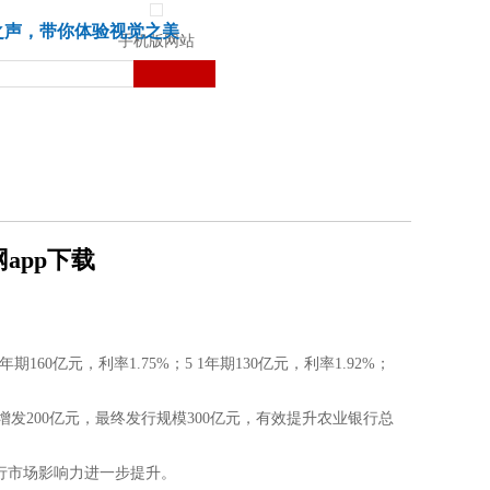
城市
健康
苏湃文化
之声，带你体验视觉之美
手机版网站
网app下载
60亿元，利率1.75%；5 1年期130亿元，利率1.92%；
发200亿元，最终发行规模300亿元，有效提升农业银行总
行市场影响力进一步提升。