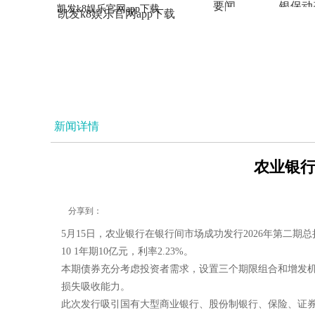
要闻
银保动
凯发k8娱乐官网app下载
凯发k8娱乐官网app下载
法治
新闻详情
农业银行成
分享到：
5月15日，农业银行在银行间市场成功发行2026年第二期总损失
10 1年期10亿元，利率2.23%。
本期债券充分考虑投资者需求，设置三个期限组合和增发机制
损失吸收能力。
此次发行吸引国有大型商业银行、股份制银行、保险、证券