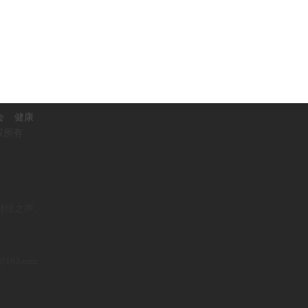
会
健康
权所有
财经之声、
i@163.com