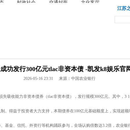
态
时政社会
交通封面
文化客厅
教育
江苏
功发行300亿元tlac非资本债 -凯发k8娱乐官
2026-05-16 23:31
来源：中国农业银行
吸收能力非资本债券（tlac非资本债），发行规模300亿元。其中，3 1年期1
。得益于投资者大力支持，本期债券在100亿元基础额度上，实现超额增
、基金、信托、外资行等机构踊跃参与，全场认购倍数达3.2倍，农业银