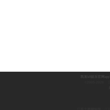
凯发k8娱乐官网ap
©2005-2026
江
江
苏之声网矩阵
：
江