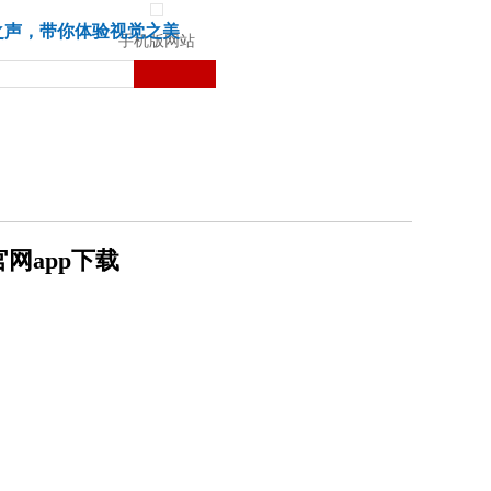
城市
健康
苏湃文化
之声，带你体验视觉之美
手机版网站
网app下载