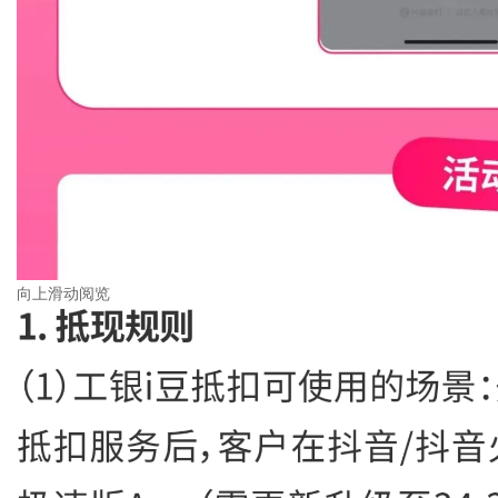
向上滑动阅览