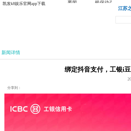
要闻
银保动态
凯发k8娱乐官网app下载
凯发k8娱乐官网app下载
江苏
法治
新闻详情
绑定抖音支付，工银i豆
2
分享到：