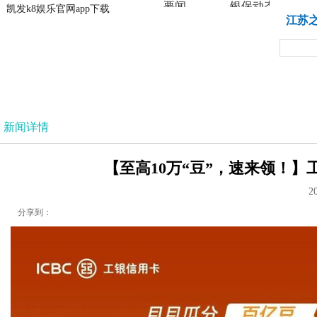
要闻
银保动态
凯发k8娱乐官网app下载
凯发k8娱乐官网app下载
江苏
法治
新闻详情
【至高10万“豆”，速来领！】
2
分享到：