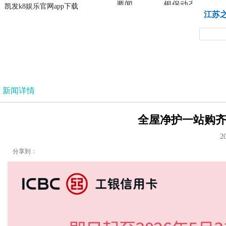
要闻
银保动态
凯发k8娱乐官网app下载
凯发k8娱乐官网app下载
江苏
法治
新闻详情
全屋净护一站购齐，
2
分享到：