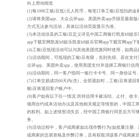
向上滑动阅览
(1)每1000工银i豆抵1元人民币，每笔订单工银i豆抵扣的
(2)请将美团app、大众点评app、美团外卖app升级至
方式无法参与活动，具体以活动页面显示为准。
(3)本活动涉及的工银i豆定义详见中国工商银行凯发k8娱
app下载官网凯发k8娱乐凯发k8娱乐官网app下载官网a
(4)工银i豆抵现活动可以与其他美团优惠同时使用，如商
(5)活动期间，可抵现的工银i豆有限，先到先得。若在支付
点评app、美团外卖app，使用美团支付并选择工商银行信
(6)活动期间，同一客户指同一银行卡卡号、同一身份证
(7)订单交易成功60天内(含)，全部退款时，工银i豆将
银i豆将退回客户账户中。
(8)客户如有以下任一情况:所持信用卡被冻结、止付、
领用合约或本活动办法及其他相关规定等情形的，中国工商
的权利。如上述情形消失后，经中国工商银行同意后方可继
务。
(9)活动过程中，客户或商家如出现作弊行为(如批量注
或商家的交易资格及作弊订单，且有权取消该客户或商家