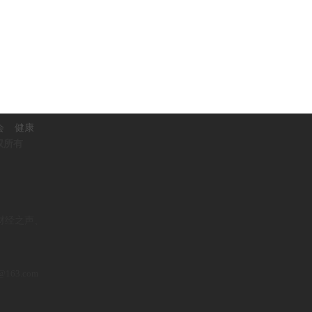
会
健康
权所有
财经之声、
i@163.com