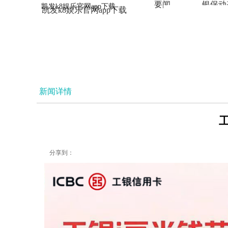
要闻
银保动
凯发k8娱乐官网app下载
凯发k8娱乐官网app下载
法治
新闻详情
工
分享到：