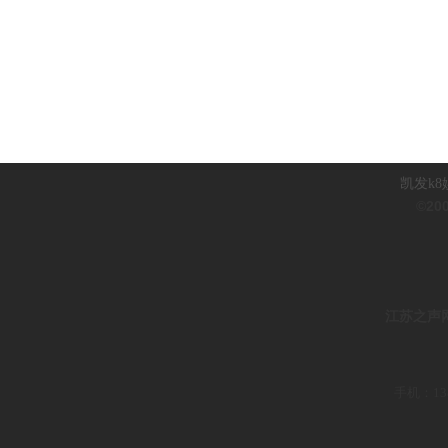
凯发k8
©200
江
苏之声
手机：13