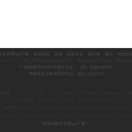
娱乐官网app下载
银保动态
要闻
苏湃文化
留言板
城市
时政社
5-2026
江苏之声网信息科技有限公司 凯发k8娱乐官网app下载的版
广播电视节目制作经营许可证：（苏）字第04849号
增值电信业务经营许可证：苏b2-20252457
网矩阵
：
江苏之声、生活、苏湃、苏湃财经、苏湃科技、苏湃视频、
江苏
淮海财经、淮海之声、掌上淮海、
扬子之声、都市之声
【免责声明】
如遇内容、凯发k8娱乐官网app下载的版权和其他问题请尽快与本网取得联系。
852447666（加微信请注明具体事宜） 电话：0516-85695288 邮箱：c
nhuaiha
凯发k8娱乐官网app下载
|
|