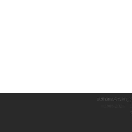
凯发k8娱乐官网ap
©2005-2026
江