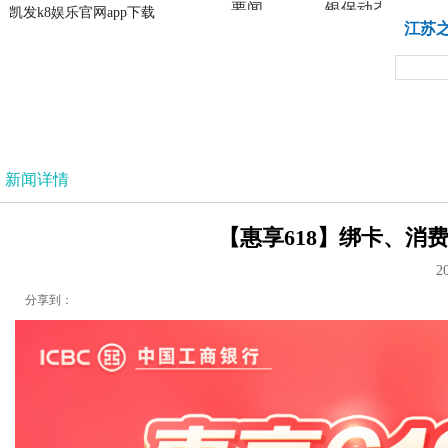
要闻
银保动态
凯发k8娱乐官网app下载
凯发k8娱乐官网app下载
江苏
法治
新闻详情
【惠享618】绑卡、消费
2
分享到：