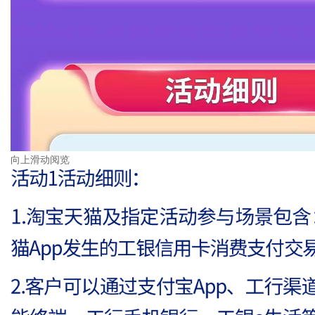
向上滑动阅览