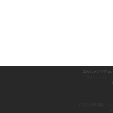
凯发k8娱乐官网ap
©2005-2026
江
江
苏之声网矩阵
：
江
淮