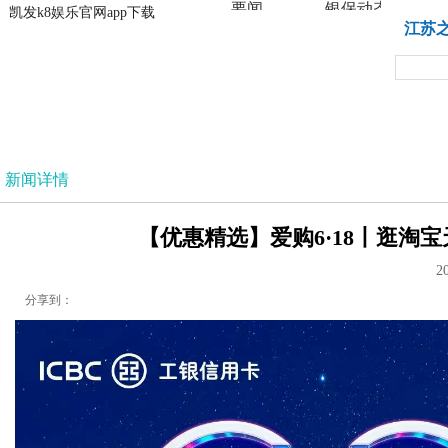
要闻
银保动态
凯发k8娱乐官网app下载
凯发k8娱乐官网app下载
江苏
法治
新闻详情
【优惠精选】爱购6·18丨逛淘宝
2
分享到：