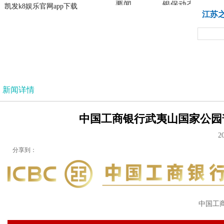
要闻
银保动态
凯发k8娱乐官网app下载
凯发k8娱乐官网app下载
江苏
法治
新闻详情
中国工商银行武夷山国家公园普
2
分享到：
中国工