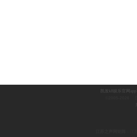
凯发k8娱乐官网ap
©2005-2026
江
江
苏之声网矩阵
：
江