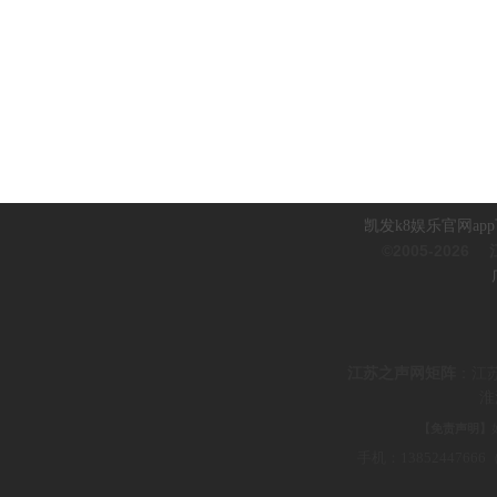
凯发k8娱乐官网ap
©2005-2026
江
江
苏之声网矩阵
：
江
淮
【免责声明】
手机：1385244766