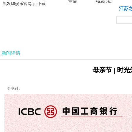
要闻
银保动态
凯发k8娱乐官网app下载
凯发k8娱乐官网app下载
江苏
法治
新闻详情
母亲节 | 时
分享到：