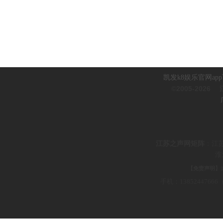
凯发k8娱乐官网ap
©2005-2026
江
江
苏之声网矩阵
：
江
淮
【免责声明】
手机：1385244766