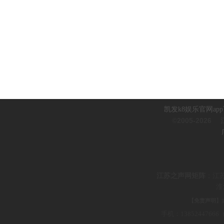
凯发k8娱乐官网ap
©2005-2026
江
江
苏之声网矩阵
：
江
淮
【免责声明】
手机：1385244766