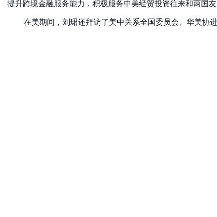
提升跨境金融服务能力，积极服务中美经贸投资往来和两国友
在美期间，刘珺还拜访了美中关系全国委员会、华美协