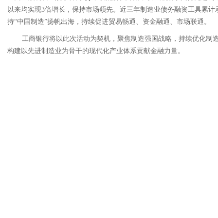
以来均实现3倍增长，保持市场领先。近三年制造业债务融资工具累计
持“中国制造”扬帆出海，持续促进贸易畅通、资金融通、市场联通。
工商银行将以此次活动为契机，聚焦制造强国战略，持续优化制造业
构建以先进制造业为骨干的现代化产业体系贡献金融力量。