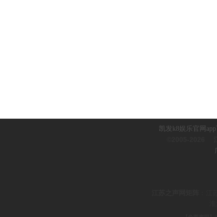
凯发k8娱乐官网ap
©2005-2026
江
江
苏之声网矩阵
：
江
淮