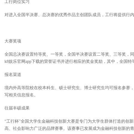
工行岗位实习
对进入全国半决赛、总决赛的优秀作品主创团队成员，工行将提供行
大赛奖项
全国总决赛设置特等奖、一等奖，全国半决赛设置二等奖、三等奖，
k8娱乐官网app下载的荣誉证书并进行相应的奖金奖励，其中，全国特
报名渠道
境内外高等院校在校本科生、硕士研究生、博士研究生均可报名参赛，参赛者
写相关信息报名。
往届丰硕成果
“工行杯”全国大学生金融科技创新大赛是专门为大学生群体打造的创
高、社会影响力广泛的品牌赛事。该赛事已发展成为金融科技创新的